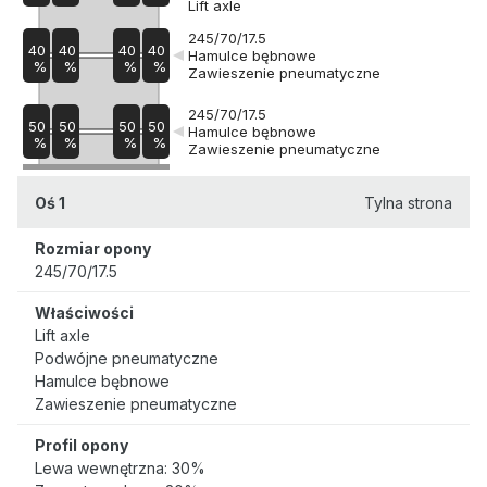
Lift axle
245/70/17.5
40
40
40
40
Hamulce bębnowe
%
%
%
%
Zawieszenie pneumatyczne
245/70/17.5
50
50
50
50
Hamulce bębnowe
%
%
%
%
Zawieszenie pneumatyczne
Oś 1
Tylna strona
Rozmiar opony
245/70/17.5
Właściwości
Lift axle
Podwójne pneumatyczne
Hamulce bębnowe
Zawieszenie pneumatyczne
Profil opony
Lewa wewnętrzna: 30%