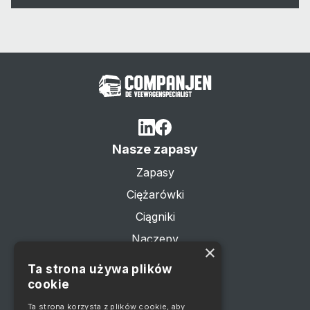
Nasze zapasy
Zapasy
Ciężarówki
Ciągniki
Naczepy
×
Przyczepy
Ta strona używa plików
Przejdź do
cookie
Sprzedaż
Ta strona korzysta z plików cookie, aby