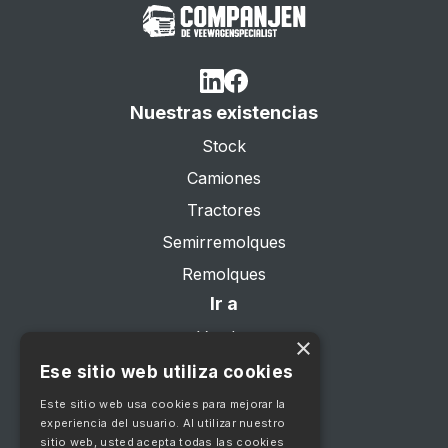
Nuestras existencias
Stock
Camiones
Tractores
Semirremolques
Remolques
Ir a
Vender
×
Sobre nosotros
Ese sitio web utiliza cookies
Servicios
Este sitio web usa cookies para mejorar la
experiencia del usuario. Al utilizar nuestro
Contacte con
sitio web, usted acepta todas las cookies